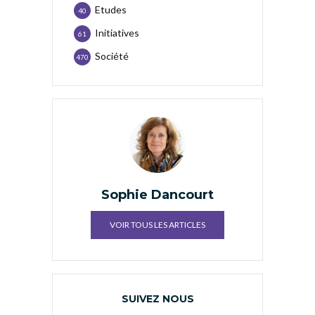
Etudes
40
Initiatives
61
Société
470
Sophie Dancourt
VOIR TOUS LES ARTICLES
SUIVEZ NOUS