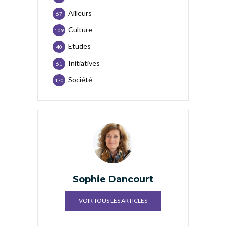
Ailleurs
67
Culture
109
Etudes
40
Initiatives
61
Société
470
Sophie Dancourt
VOIR TOUS LES ARTICLES