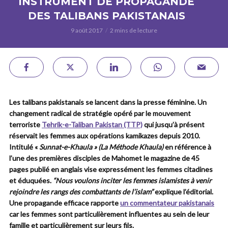
INSTRUMENT DE PROPAGANDE
DES TALIBANS PAKISTANAIS
9 août 2017
2 mins de lecture
Les talibans pakistanais se lancent dans la presse féminine. Un
changement radical de stratégie opéré par le mouvement
terroriste
Tehrik-e-Taliban Pakistan (TTP)
qui jusqu’à présent
réservait les femmes aux opérations kamikazes depuis 2010.
Intitulé «
Sunnat-e-Khaula » (La Méthode Khaula)
en référence à
l’une des premières disciples de Mahomet le magazine de 45
pages publié en anglais vise expressément les femmes citadines
et éduquées.
“Nous voulons inciter les femmes islamistes à venir
rejoindre les rangs des combattants de l’islam”
explique l’éditorial.
Une propagande efficace rapporte
un commentateur pakistanais
car les femmes sont particulièrement influentes au sein de leur
famille et particulièrement sur leurs fils.