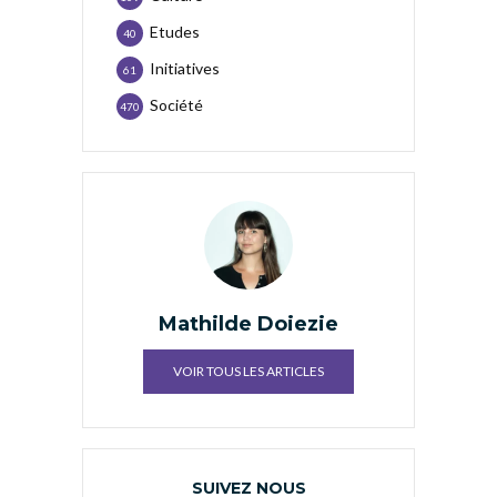
Etudes
40
Initiatives
61
Société
470
Mathilde Doiezie
VOIR TOUS LES ARTICLES
SUIVEZ NOUS