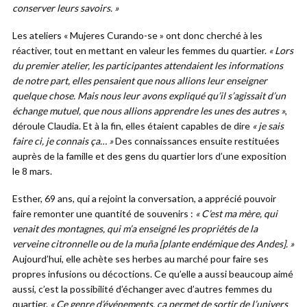
conserver leurs savoirs. »
Les ateliers « Mujeres Curando-se » ont donc cherché à les
réactiver, tout en mettant en valeur les femmes du quartier.
« Lors
du premier atelier, les participantes attendaient les informations
de notre part, elles pensaient que nous allions leur enseigner
quelque chose. Mais nous leur avons expliqué qu’il s’agissait d’un
échange mutuel, que nous allions apprendre les unes des autres »
,
déroule Claudia. Et à la fin, elles étaient capables de dire
« je sais
faire ci, je connais ça… »
Des connaissances ensuite restituées
auprès de la famille et des gens du quartier lors d’une exposition
le 8 mars.
Esther, 69 ans, qui a rejoint la conversation, a apprécié pouvoir
faire remonter une quantité de souvenirs :
« C’est ma mère, qui
venait des montagnes, qui m’a enseigné les propriétés de la
verveine citronnelle ou de la muña [plante endémique des Andes]. »
Aujourd’hui, elle achète ses herbes au marché pour faire ses
propres infusions ou décoctions. Ce qu’elle a aussi beaucoup aimé
aussi, c’est la possibilité d’échanger avec d’autres femmes du
quartier.
« Ce genre d’événements, ça permet de sortir de l’univers