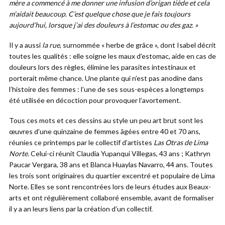
mère a commencé à me donner une infusion d’origan tiède et cela
m’aidait beaucoup. C’est quelque chose que je fais toujours
aujourd’hui, lorsque j’ai des douleurs à l’estomac ou des gaz. »
Il y a aussi
la rue
, surnommée « herbe de grâce », dont Isabel décrit
toutes les qualités : elle soigne les maux d’estomac, aide en cas de
douleurs lors des règles, élimine les parasites intestinaux et
porterait même chance. Une plante qui n’est pas anodine dans
l’histoire des femmes : l’une de ses sous-espèces a longtemps
été utilisée en décoction pour provoquer l’avortement.
Tous ces mots et ces dessins au style un peu art brut sont les
œuvres d’une quinzaine de femmes âgées entre 40 et 70 ans,
réunies ce printemps par le collectif d’artistes
Las Otras de Lima
Norte
. Celui-ci réunit Claudia Yupanqui Villegas, 43 ans ; Kathryn
Paucar Vergara, 38 ans et Blanca Huaylas Navarro, 44 ans. Toutes
les trois sont originaires du quartier excentré et populaire de Lima
Norte. Elles se sont rencontrées lors de leurs études aux Beaux-
arts et ont régulièrement collaboré ensemble, avant de formaliser
il y a an leurs liens par la création d’un collectif.