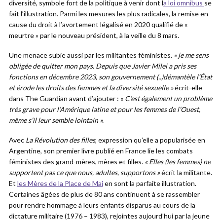
diversité, symbole fort de la politique à venir dont l
a loi omnibus
se
fait l’illustration. Parmi les mesures les plus radicales, la remise en
cause du droit à l’avortement légalisé en 2020 qualifié de «
meurtre » par le nouveau président, à la veille du 8 mars.
Une menace subie aussi par les militantes féministes.
« je me sens
obligée de quitter mon pays. Depuis que Javier Milei a pris ses
fonctions en décembre 2023, son gouvernement (..)démantèle l’État
et érode les droits des femmes et la diversité sexuelle »
écrit-elle
dans The Guardian avant d’ajouter : «
C’est également un problème
très grave pour l’Amérique latine et pour les femmes de l’Ouest,
même s’il leur semble lointain ».
Avec
La Révolution des filles
, expression qu’elle a popularisée en
Argentine, son premier livre publié en France lie les combats
féministes des grand-mères, mères et filles.
« Elles (les femmes) ne
supportent pas ce que nous, adultes, supportons »
écrit la militante.
Et
les Mères de la Place de Mai
en sont la parfaite illustration.
Certaines âgées de plus de 80 ans continuent à se rassembler
pour rendre hommage à leurs enfants disparus au cours de la
dictature militaire (1976 – 1983), rejointes aujourd’hui par la jeune