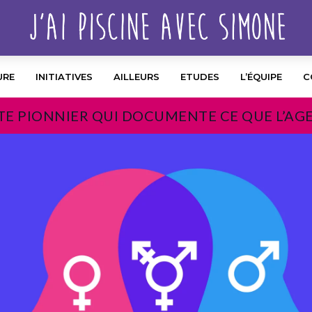
URE
INITIATIVES
AILLEURS
ETUDES
L’ÉQUIPE
C
TE PIONNIER QUI DOCUMENTE CE QUE L’AG