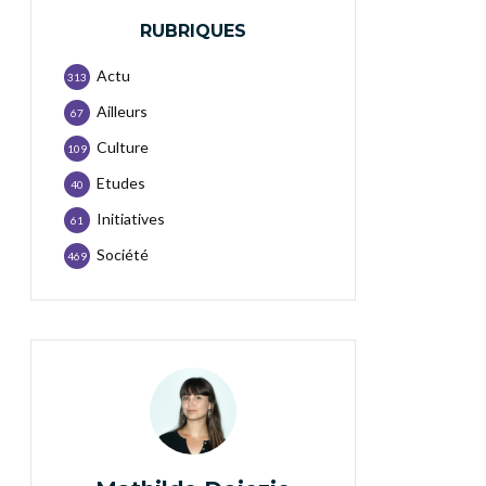
RUBRIQUES
Actu
313
Ailleurs
67
Culture
109
Etudes
40
Initiatives
61
Société
469