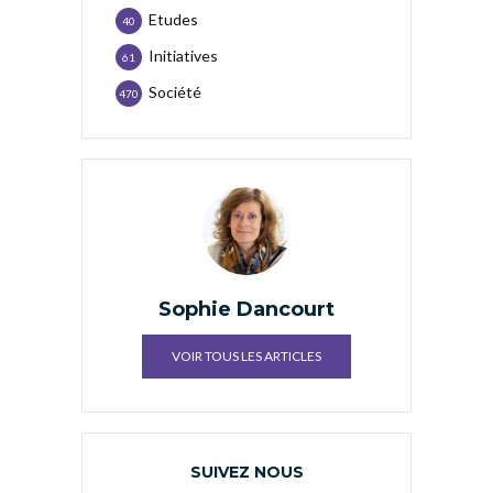
Etudes
40
Initiatives
61
Société
470
Sophie Dancourt
VOIR TOUS LES ARTICLES
SUIVEZ NOUS