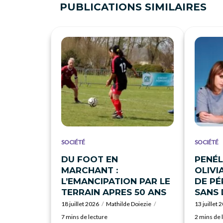
PUBLICATIONS SIMILAIRES
SOCIÉTÉ
SOCIÉTÉ
DU FOOT EN
PENÉL
MARCHANT :
OLIVI
L’EMANCIPATION PAR LE
DE P
TERRAIN APRES 50 ANS
SANS
18 juillet 2026
Mathilde Doiezie
13 juillet 
7 mins de lecture
2 mins de 