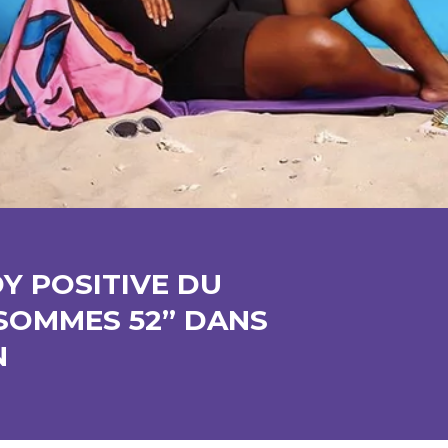
Y POSITIVE DU
SOMMES 52” DANS
N