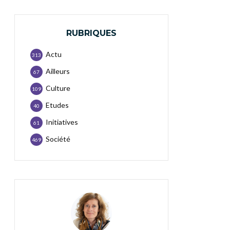
RUBRIQUES
Actu
313
Ailleurs
67
Culture
109
Etudes
40
Initiatives
61
Société
469