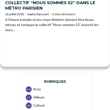
COLLECTIF “NOUS SOMMES 52” DANS LE
MÉTRO PARISIEN
22 juillet 2018
Sophie Dancourt
2 mins de lecture
A l’heure estivale où les corps féminins doivent être lisses,
minces et toniques le collectif “Nous sommes 52” investit les
murs...
RUBRIQUES
Actu
313
Ailleurs
67
Culture
109