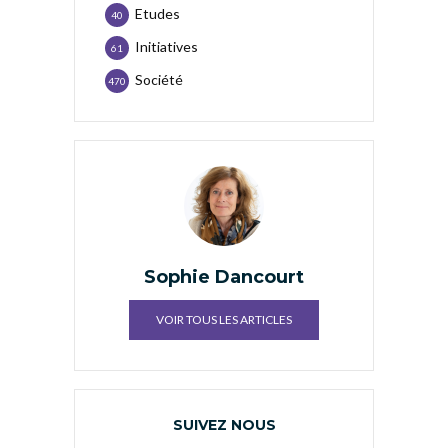
Etudes
40
Initiatives
61
Société
470
Sophie Dancourt
VOIR TOUS LES ARTICLES
SUIVEZ NOUS