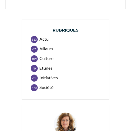
RUBRIQUES
Actu
313
Ailleurs
67
Culture
109
Etudes
40
Initiatives
61
Société
470