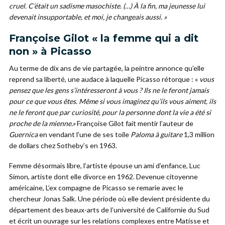
cruel. C’était un sadisme masochiste. (…) À la fin, ma jeunesse lui
devenait insupportable, et moi, je changeais aussi. »
Françoise Gilot « la femme qui a dit
non » à Picasso
Au terme de dix ans de vie partagée, la peintre annonce qu’elle
reprend sa liberté, une audace à laquelle Picasso rétorque : «
vous
pensez que les gens s’intéresseront à vous ? Ils ne le feront jamais
pour ce que vous êtes. Même si vous imaginez qu’ils vous aiment, ils
ne le feront que par curiosité, pour la personne dont la vie a été si
proche de la mienne.»
Françoise Gilot fait mentir l’auteur de
Guernica
en vendant l’une de ses toile
Paloma à guitare
1,3 million
de dollars chez Sotheby’s en 1963.
Femme désormais libre, l’artiste épouse un ami d’enfance, Luc
Simon, artiste dont elle divorce en 1962. Devenue citoyenne
américaine, L’ex compagne de Picasso se remarie avec le
chercheur Jonas Salk. Une période où elle devient présidente du
département des beaux-arts de l’université de Californie du Sud
et écrit un ouvrage sur les relations complexes entre Matisse et