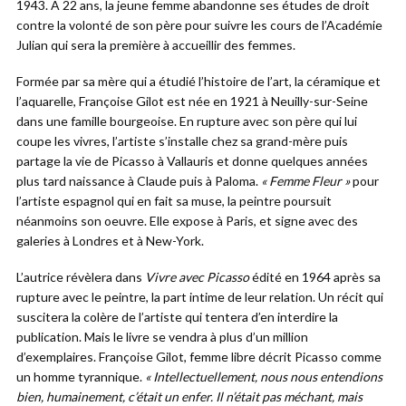
1943. A 22 ans, la jeune femme abandonne ses études de droit
contre la volonté de son père pour suivre les cours de l’Académie
Julian qui sera la première à accueillir des femmes.
Formée par sa mère qui a étudié l’histoire de l’art, la céramique et
l’aquarelle, Françoise Gilot est née en 1921 à Neuilly-sur-Seine
dans une famille bourgeoise. En rupture avec son père qui lui
coupe les vivres, l’artiste s’installe chez sa grand-mère puis
partage la vie de Picasso à Vallauris et donne quelques années
plus tard naissance à Claude puis à Paloma.
« Femme Fleur »
pour
l’artiste espagnol qui en fait sa muse, la peintre poursuit
néanmoins son oeuvre. Elle expose à Paris, et signe avec des
galeries à Londres et à New-York.
L’autrice révèlera dans
Vivre avec Picasso
édité en 1964 après sa
rupture avec le peintre, la part intime de leur relation. Un récit qui
suscitera la colère de l’artiste qui tentera d’en interdire la
publication. Mais le livre se vendra à plus d’un million
d’exemplaires. Françoise Gilot, femme libre décrit Picasso comme
un homme tyrannique.
« Intellectuellement, nous nous entendions
bien, humainement, c’était un enfer. Il n’était pas méchant, mais