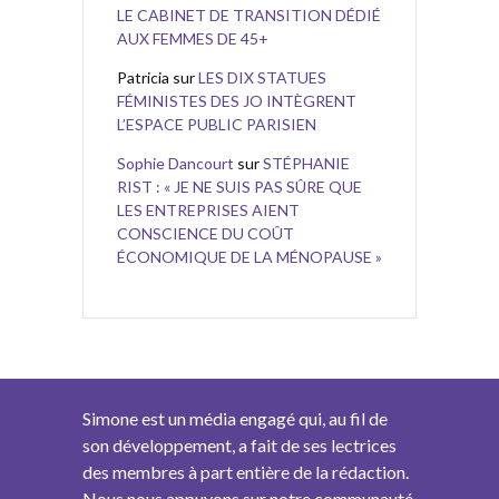
LE CABINET DE TRANSITION DÉDIÉ
AUX FEMMES DE 45+
Patricia
sur
LES DIX STATUES
FÉMINISTES DES JO INTÈGRENT
L’ESPACE PUBLIC PARISIEN
Sophie Dancourt
sur
STÉPHANIE
RIST : « JE NE SUIS PAS SÛRE QUE
LES ENTREPRISES AIENT
CONSCIENCE DU COÛT
ÉCONOMIQUE DE LA MÉNOPAUSE »
Simone est un média engagé qui, au fil de
son développement, a fait de ses lectrices
des membres à part entière de la rédaction.
Nous nous appuyons sur notre communauté