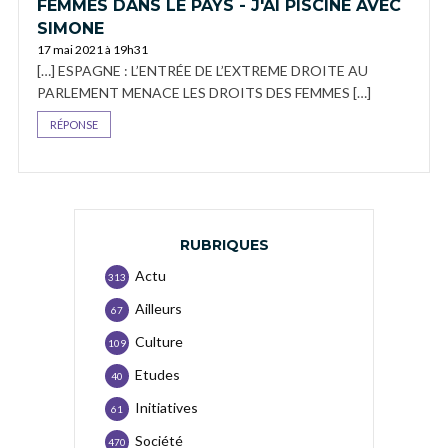
FEMMES DANS LE PAYS - J'AI PISCINE AVEC
SIMONE
17 mai 2021 à 19h31
[…] ESPAGNE : L’ENTRÉE DE L’EXTREME DROITE AU
PARLEMENT MENACE LES DROITS DES FEMMES […]
RÉPONSE
RUBRIQUES
Actu
313
Ailleurs
67
Culture
109
Etudes
40
Initiatives
61
Société
470