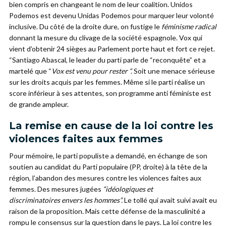
bien compris en changeant le nom de leur coalition. Unidos
Podemos est devenu Unidas Podemos pour marquer leur volonté
inclusive. Du côté de la droite dure, on fustige le
féminisme radical
donnant la mesure du clivage de la société espagnole. Vox qui
vient d’obtenir 24 sièges au Parlement porte haut et fort ce rejet.
“Santiago Abascal, le leader du parti parle de “reconquête” et a
martelé que “
Vox est venu pour rester “.
Soit une menace sérieuse
sur les droits acquis par les femmes. Même si le parti réalise un
score inférieur à ses attentes, son programme anti féministe est
de grande ampleur.
La remise en cause de la loi contre les
violences faites aux femmes
Pour mémoire, le parti populiste a demandé, en échange de son
soutien au candidat du Parti populaire (PP, droite) à la tête de la
région, l’abandon des mesures contre les violences faites aux
femmes. Des mesures jugées
“idéologiques et
discriminatoires envers les hommes”.
Le tollé qui avait suivi avait eu
raison de la proposition. Mais cette défense de la masculinité a
rompu le consensus sur la question dans le pays. La loi contre les