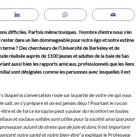
ons difficiles. Parfois même toxiques. Nombre d’entre nous s’en
 rester dans un lien dommageable pour notre égo et notre estime
un terme ? Des chercheurs de l’Université de Berkeley et de
étude réalisée auprès de 1100 jeunes et adultes de la baie de San
riant aussi bien les rapports amicaux, professionnels que les liens
milial sont désignées comme les personnes avec lesquelles il est
rs duquel la conversation roule sur la partie de votre vie qui vous
e sait, on s’y prépare et on est jamais déçu ! Pourtant le cocon
être et de force lorsqu’on peut y puiser du réconfort en toutes
liaux et sociaux solides sont utiles pour la société ainsi que pour
 provoquer autant de stress que de joie et donc il est important
encent notre santé et notre bien-être”
a expliqué le Professeur