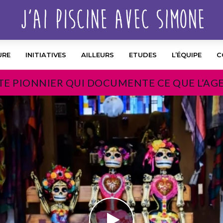
URE
INITIATIVES
AILLEURS
ETUDES
L’ÉQUIPE
C
TE PIONNIER QUI DOCUMENTE CE QUE L’AG