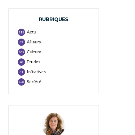
RUBRIQUES
Actu
313
Ailleurs
67
Culture
109
Etudes
40
Initiatives
61
Société
470