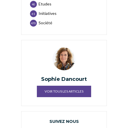
Etudes
40
Initiatives
61
Société
470
Sophie Dancourt
VOIR TOUS LES ARTICLES
SUIVEZ NOUS