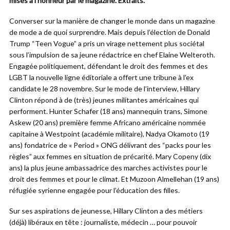
mises à l’honneur par le magazine. Extraits.
Converser sur la manière de changer le monde dans un magazine
de mode a de quoi surprendre. Mais depuis l’élection de Donald
Trump “Teen Vogue” a pris un virage nettement plus sociétal
sous l’impulsion de sa jeune rédactrice en chef Elaine Welteroth.
Engagée politiquement, défendant le droit des femmes et des
LGBT la nouvelle ligne éditoriale a offert une tribune à l’ex
candidate le 28 novembre. Sur le mode de l’interview, Hillary
Clinton répond à de (très) jeunes militantes américaines qui
performent. Hunter Schafer (18 ans) mannequin trans, Simone
Askew (20 ans) première femme Africano américaine nommée
capitaine à Westpoint (académie militaire), Nadya Okamoto (19
ans) fondatrice de « Period » ONG délivrant des “packs pour les
règles” aux femmes en situation de précarité. Mary Copeny (dix
ans) la plus jeune ambassadrice des marches activistes pour le
droit des femmes et pour le climat. Et Muzoon Almellehan (19 ans)
réfugiée syrienne engagée pour l’éducation des filles.
Sur ses aspirations de jeunesse, Hillary Clinton a des métiers
(déjà) libéraux en tête : journaliste, médecin … pour pouvoir