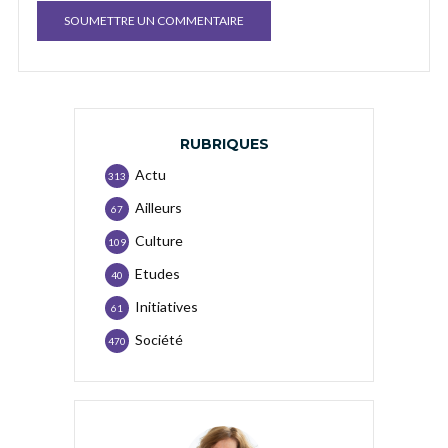
RUBRIQUES
Actu
313
Ailleurs
67
Culture
109
Etudes
40
Initiatives
61
Société
470