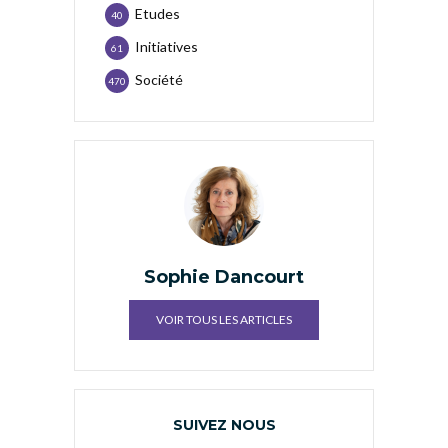
Etudes
40
Initiatives
61
Société
470
Sophie Dancourt
VOIR TOUS LES ARTICLES
SUIVEZ NOUS