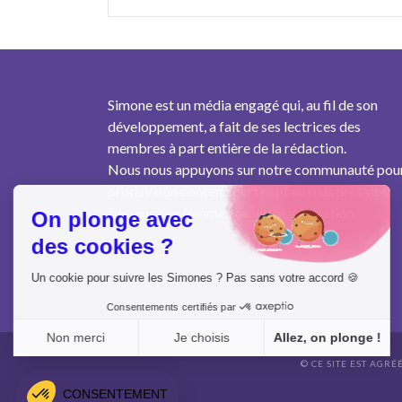
Simone est un média engagé qui, au fil de son
développement, a fait de ses lectrices des
membres à part entière de la rédaction.
Nous nous appuyons sur notre communauté pou
produire un contenu pertinent au plus près des
besoins des femmes de notre génération.
On plonge avec
des cookies ?
Un cookie pour suivre les Simones ? Pas sans votre accord 🍪
Consentements certifiés par
Non merci
Je choisis
Allez, on plonge !
© CE SITE EST AGRÉ
Axeptio consent
Plateforme de Gestion du Consentement : Personnalisez vo
CONSENTEMENT