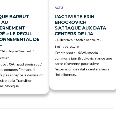
ACTU
QUE BARBUT
L’ACTIVISTE ERIN
 AU
BROCKOVICH
ERNEMENT
S’ATTAQUE AUX DATA
É « LE RECUL
CENTERS DE L’IA
RONNEMENTAL DE
2 juillet 2026
Sophie Dancourt
»
3 mins de lecture
2026
Sophie Dancourt
Crédit photo : ©Wikimedia
lecture
commons Erin Brockovich lance une
carte citoyenne pour suivre
hoto : ©Arnaud Bouissou /
l’expansion des data centers liés à
ikicommons Emmanuel
l’intelligence...
’a pas accepté la démission
istre de la Transition
e. Monique...