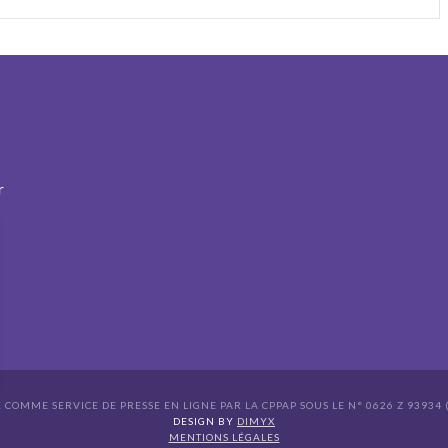
r
É COMME SERVICE DE PRESSE EN LIGNE PAR LA CPPAP SOUS LE N° 0626 Z 93934 (
s Options
DESIGN BY
DIMYX
MENTIONS LÉGALES