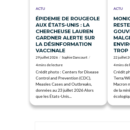
ACTU
ACTU
ÉPIDEMIE DE ROUGEOLE
MONI
AUX ÉTATS-UNIS : LA
RESTE
CHERCHEUSE LAUREN
GOUV
GARDNER ALERTE SUR
MALGR
LA DÉSINFORMATION
ENVI
VACCINALE
TROP 
29 juillet 2026
Sophie Dancourt
22 juillet 
4 mins de lecture
4 mins de 
Crédit photo : Centers for Disease
Crédit p
Control and Prevention (CDC),
Terra/W
Measles Cases and Outbreaks,
Macron n
données au 23 juillet 2026 Alors
de la min
que les États-Unis...
écologiqu