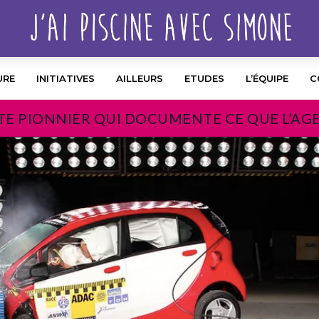
URE
INITIATIVES
AILLEURS
ETUDES
L’ÉQUIPE
C
TE PIONNIER QUI DOCUMENTE CE QUE L’AG