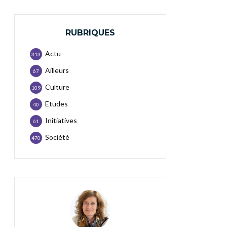
RUBRIQUES
Actu
313
Ailleurs
67
Culture
109
Etudes
40
Initiatives
61
Société
470