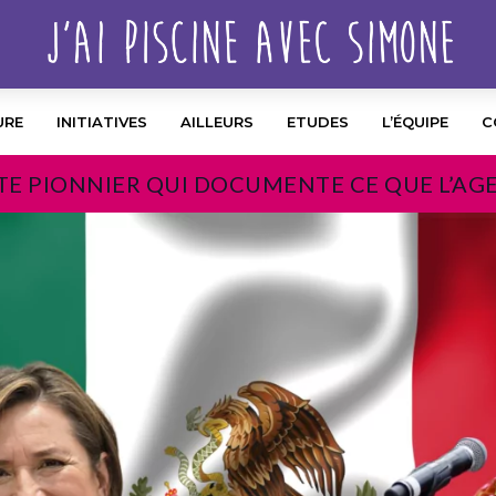
URE
INITIATIVES
AILLEURS
ETUDES
L’ÉQUIPE
C
TE PIONNIER QUI DOCUMENTE CE QUE L’AG