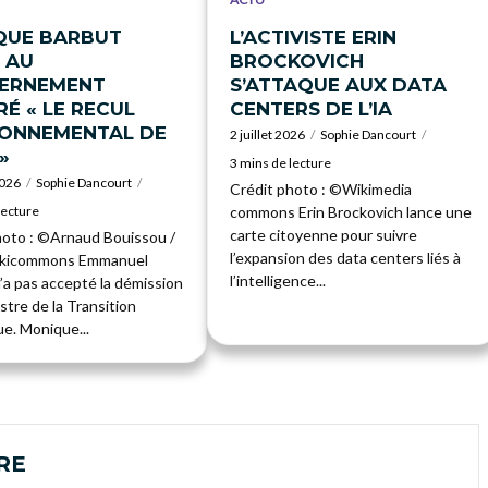
QUE BARBUT
L’ACTIVISTE ERIN
 AU
BROCKOVICH
ERNEMENT
S’ATTAQUE AUX DATA
É « LE RECUL
CENTERS DE L’IA
RONNEMENTAL DE
2 juillet 2026
Sophie Dancourt
»
3 mins de lecture
2026
Sophie Dancourt
Crédit photo : ©Wikimedia
lecture
commons Erin Brockovich lance une
carte citoyenne pour suivre
hoto : ©Arnaud Bouissou /
l’expansion des data centers liés à
ikicommons Emmanuel
l’intelligence...
’a pas accepté la démission
istre de la Transition
e. Monique...
RE