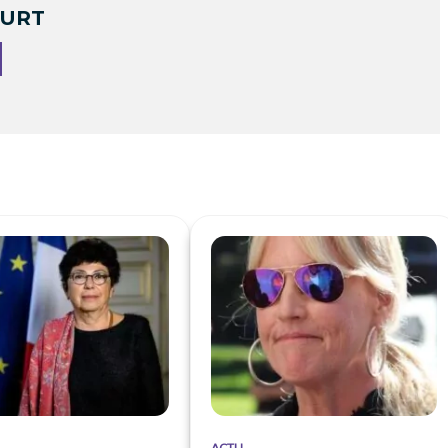
OURT
ACTU