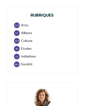
RUBRIQUES
Actu
313
Ailleurs
67
Culture
109
Etudes
40
Initiatives
61
Société
469