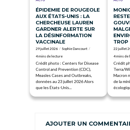
ÉPIDEMIE DE ROUGEOLE
MONI
AUX ÉTATS-UNIS : LA
RESTE
CHERCHEUSE LAUREN
GOUV
GARDNER ALERTE SUR
MALGR
LA DÉSINFORMATION
ENVI
VACCINALE
TROP 
29 juillet 2026
Sophie Dancourt
22 juillet 
4 mins de lecture
4 mins de 
Crédit photo : Centers for Disease
Crédit p
Control and Prevention (CDC),
Terra/W
Measles Cases and Outbreaks,
Macron n
données au 23 juillet 2026 Alors
de la min
que les États-Unis...
écologiqu
AJOUTER UN COMMENTAI