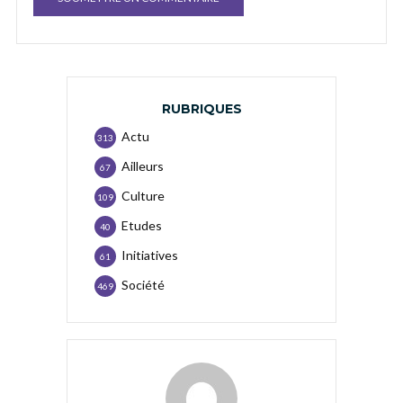
RUBRIQUES
Actu
313
Ailleurs
67
Culture
109
Etudes
40
Initiatives
61
Société
469