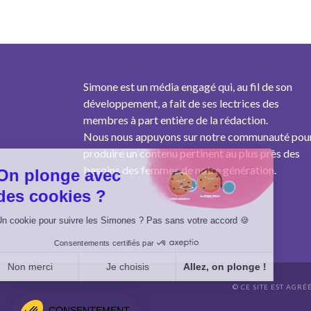
Simone est un média engagé qui, au fil de son
développement, a fait de ses lectrices des
membres à part entière de la rédaction.
Nous nous appuyons sur notre communauté pou
produire un contenu pertinent au plus près des
besoins des femmes de notre génération.
On plonge avec
des cookies ?
Un cookie pour suivre les Simones ? Pas sans votre accord 🍪
Consentements certifiés par
Non merci
Je choisis
Allez, on plonge !
© CE SITE EST AGRÉ
Axeptio consent
Plateforme de Gestion du Consentement : Personnalisez vo
CONSENTEMENT