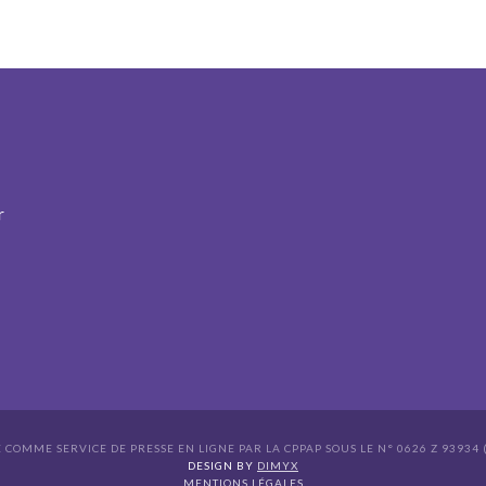
r
É COMME SERVICE DE PRESSE EN LIGNE PAR LA CPPAP SOUS LE N° 0626 Z 93934 (
s Options
DESIGN BY
DIMYX
MENTIONS LÉGALES