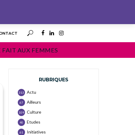
ONTACT
E FAIT AUX FEMMES
RUBRIQUES
Actu
313
Ailleurs
67
Culture
109
Etudes
40
Initiatives
61