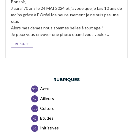
Bonsoir,
J’aurai 70 ans le 24 MAI 2024 et j’avoue que je fais 10 ans de
moins grâce à l’ Oréal Malheureusement je ne suis pas une
star.
Alors mes dames nous sommes belles à tout age !
Je peux vous envoyer une photo quand vous voulez ..
RÉPONSE
RUBRIQUES
Actu
313
Ailleurs
67
Culture
109
Etudes
40
Initiatives
61