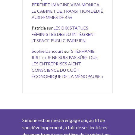
PERENET IMAGINE VIVA MONICA,
LE CABINET DE TRANSITION DÉDIÉ
AUX FEMMES DE 45+
Patricia
sur
LES DIX STATUES
FÉMINISTES DES JO INTÈGRENT
L’ESPACE PUBLIC PARISIEN
Sophie Dancourt
sur
STÉPHANIE
RIST : « JE NE SUIS PAS SÛRE QUE
LES ENTREPRISES AIENT
CONSCIENCE DU COÛT
ÉCONOMIQUE DE LA MÉNOPAUSE »
Simone est un média engagé qui, au fil de
son développement, a fait de ses lectrices
des membres à part entière de la rédaction.