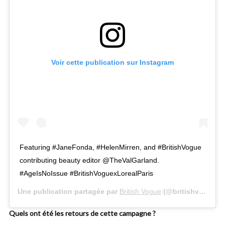
Voir cette publication sur Instagram
Featuring #JaneFonda, #HelenMirren, and #BritishVogue
contributing beauty editor @TheValGarland.
#AgeIsNoIssue #BritishVoguexLorealParis
Une publication partagée par
British Vogue
(@britishvogue) le
Quels ont été les retours de cette campagne ?