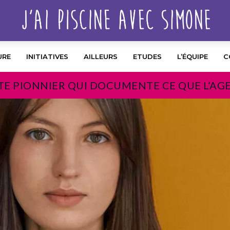
URE
INITIATIVES
AILLEURS
ETUDES
L’ÉQUIPE
C
TE PIONNIER QUI DOCUMENTE CE QUE L’AG