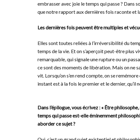
embrasser avec joie le temps qui passe ? Dans son
que notre rapport aux dernières fois raconte et lan
Les dernières fois peuvent être multiples et véc
Elles sont toutes reliées à l’irréversibilité du te
temps de la vie. Et on s’aperçoit peut-être plus
remarquable, qui signale une rupture ou un passa
ce sont des moments de libération. Mais on ne sai
vit. Lorsqu’on s’en rend compte, on se remémore e
instant est à la fois le premier et le dernier, qu’il 
Dans l’épilogue, vous écrivez : « Être philosophe,
temps qui passe est-elle éminemment philosophiq
aborder ce sujet ?
Oui, c’est un grand sujet existentiel et philosoph