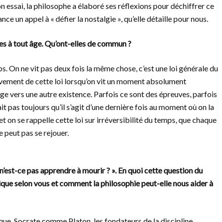
 essai, la philosophe a élaboré ses réflexions pour déchiffrer ce
ce un appel à « défier la nostalgie », qu’elle détaille pour nous.
ues à tout âge. Qu’ont-elles de commun ?
mps. On ne vit pas deux fois la même chose, c’est une loi générale du
 vivement de cette loi lorsqu’on vit un moment absolument
ge vers une autre existence. Parfois ce sont des épreuves, parfois
t pas toujours qu’il s’agit d’une dernière fois au moment où on la
t on se rappelle cette loi sur irréversibilité du temps, que chaque
ne peut pas se rejouer.
 n’est-ce pas apprendre à mourir ? ». En quoi cette question du
ue selon vous et comment la philosophie peut-elle nous aider à
ique. Socrate comme Platon, les fondateurs de la discipline,