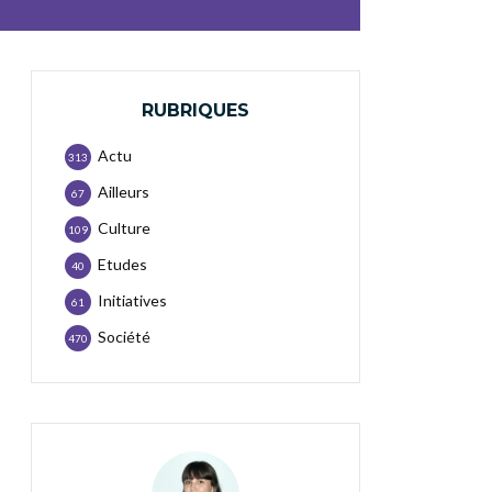
RUBRIQUES
Actu
313
Ailleurs
67
Culture
109
Etudes
40
Initiatives
61
Société
470