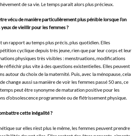
achèvement de sa vie. Le temps paraît alors plus précieux.
t être vécu de manière particulièrement plus pénible lorsque l’on
 yeux de vieillir pour les femmes ?
un rapport au temps plus précis, plus quotidien. Elles
pétition cyclique depuis très jeune, rien que par leur corps et leur
mations physiques très visibles : menstruations, modifications
éfléchir plus vite à des questions existentielles. Elles peuvent
s autour du choix de la maternité. Puis, avec la ménopause, cela
de change aussi sa manière de voir les femmes passé 50 ans, ce
u temps peut être synonyme de maturation positive pour les
ons d’obsolescence programmée ou de flétrissement physique.
ombattre cette inégalité ?
esthétique sur elles n’est plus le même, les femmes peuvent prendre
ibilités devant elles. Elles restent des êtres pensants, aimants,