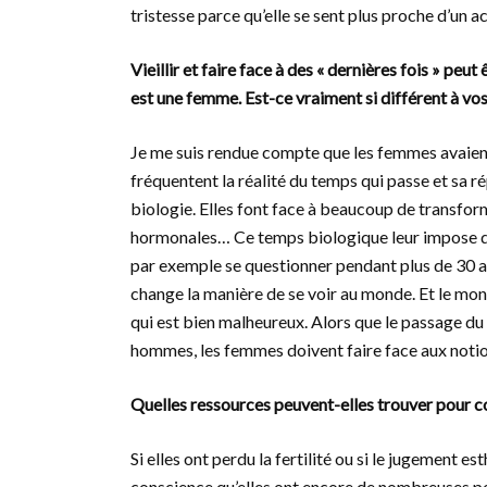
tristesse parce qu’elle se sent plus proche d’un 
Vieillir et faire face à des « dernières fois » peu
est une femme. Est-ce vraiment si différent à vos
Je me suis rendue compte que les femmes avaient 
fréquentent la réalité du temps qui passe et sa ré
biologie. Elles font face à beaucoup de transfor
hormonales… Ce temps biologique leur impose de r
par exemple se questionner pendant plus de 30 an
change la manière de se voir au monde. Et le mon
qui est bien malheureux. Alors que le passage d
hommes, les femmes doivent faire face aux noti
Quelles ressources peuvent-elles trouver pour c
Si elles ont perdu la fertilité ou si le jugement 
conscience qu’elles ont encore de nombreuses poss