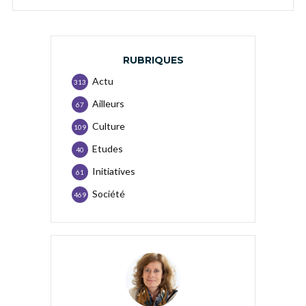
RUBRIQUES
Actu
313
Ailleurs
67
Culture
109
Etudes
40
Initiatives
61
Société
469