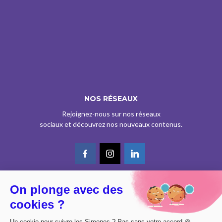
NOS RÉSEAUX
Rejoignez-nous sur nos réseaux
sociaux et découvrez nos nouveaux contenus.
On plonge avec des
© CE SITE EST AGRÉÉ COMME SERVICE DE PRESSE EN LIGNE PAR LA
cookies ?
CPPAP SOUS LE N° 0626 Z 93934 (IPG ART.39BISA CGI)
DESIGN BY
DIMYX
Un cookie pour suivre les Simones ? Pas sans votre accord 🍪