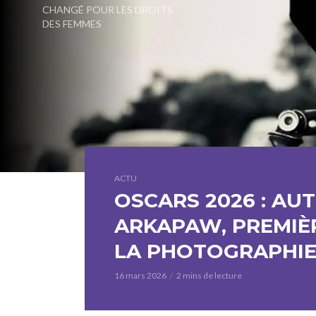
CHANGÉ POUR LES DROITS
DES FEMMES
ACTU
OSCARS 2026 : A
ARKAPAW, PREMIÈ
LA PHOTOGRAPHI
16 mars 2026
2 mins de lecture