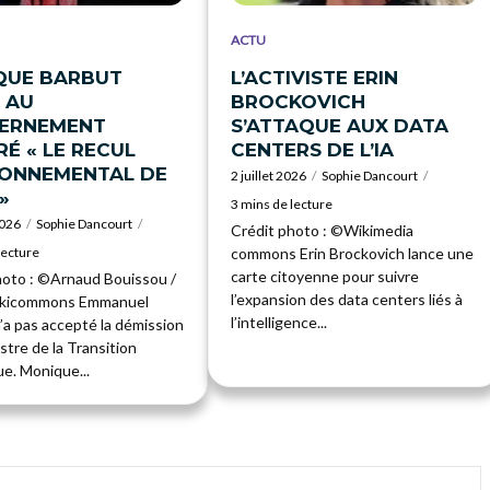
ACTU
QUE BARBUT
L’ACTIVISTE ERIN
 AU
BROCKOVICH
ERNEMENT
S’ATTAQUE AUX DATA
É « LE RECUL
CENTERS DE L’IA
RONNEMENTAL DE
2 juillet 2026
Sophie Dancourt
»
3 mins de lecture
2026
Sophie Dancourt
Crédit photo : ©Wikimedia
lecture
commons Erin Brockovich lance une
carte citoyenne pour suivre
hoto : ©Arnaud Bouissou /
l’expansion des data centers liés à
ikicommons Emmanuel
l’intelligence...
’a pas accepté la démission
istre de la Transition
e. Monique...