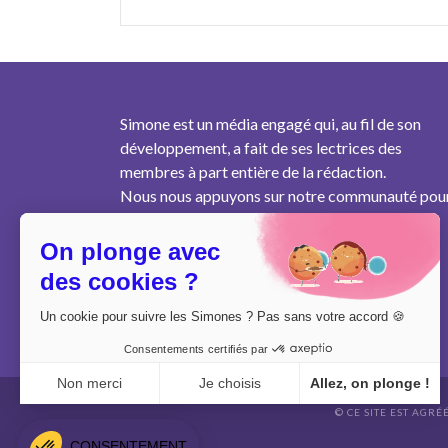
Simone est un média engagé qui, au fil de son
développement, a fait de ses lectrices des
membres à part entière de la rédaction.
Nous nous appuyons sur notre communauté pou
produire un contenu pertinent au plus près des
besoins des femmes de notre génération.
On plonge avec
des cookies ?
Un cookie pour suivre les Simones ? Pas sans votre accord 🍪
Consentements certifiés par
Non merci
Je choisis
Allez, on plonge !
© CE SITE EST AGRÉ
Axeptio consent
Plateforme de Gestion du Consentement : Personnalisez vo
CONSENTEMENT