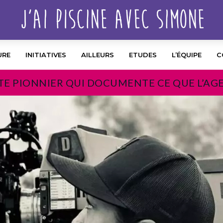
URE
INITIATIVES
AILLEURS
ETUDES
L’ÉQUIPE
C
TE PIONNIER QUI DOCUMENTE CE QUE L’AG