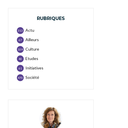
RUBRIQUES
Actu
313
Ailleurs
67
Culture
109
Etudes
40
Initiatives
61
Société
470