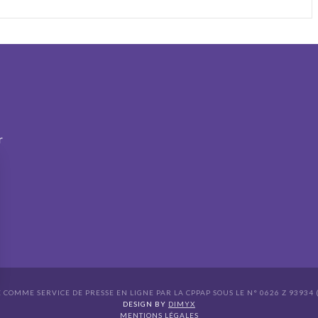
r
É COMME SERVICE DE PRESSE EN LIGNE PAR LA CPPAP SOUS LE N° 0626 Z 93934 (
s Options
DESIGN BY
DIMYX
MENTIONS LÉGALES