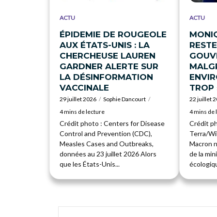
ACTU
ACTU
ÉPIDEMIE DE ROUGEOLE
MONI
AUX ÉTATS-UNIS : LA
RESTE
CHERCHEUSE LAUREN
GOUV
GARDNER ALERTE SUR
MALGR
LA DÉSINFORMATION
ENVI
VACCINALE
TROP 
29 juillet 2026
Sophie Dancourt
22 juillet 
4 mins de lecture
4 mins de 
Crédit photo : Centers for Disease
Crédit p
Control and Prevention (CDC),
Terra/W
Measles Cases and Outbreaks,
Macron n
données au 23 juillet 2026 Alors
de la min
que les États-Unis...
écologiqu