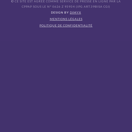
© CE SITE EST AGRÉÉ COMME SERVICE DE PRESSE EN LIGNE PAR LA
CPPAP SOUS LE N° 0626 Z 93934 (IPG ART.39BISA CGI)
DESIGN BY
DIMYX
MENTIONS LÉGALES
POLITIQUE DE CONFIDENTIALITÉ