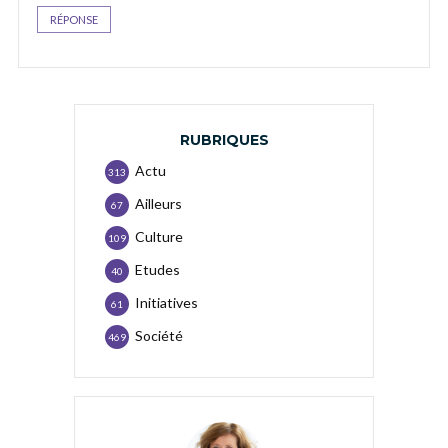
RÉPONSE
RUBRIQUES
Actu
313
Ailleurs
67
Culture
109
Etudes
40
Initiatives
61
Société
469