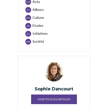
Actu
313
Ailleurs
67
Culture
109
Etudes
40
Initiatives
61
Société
470
Sophie Dancourt
VOIR TOUS LES ARTICLES