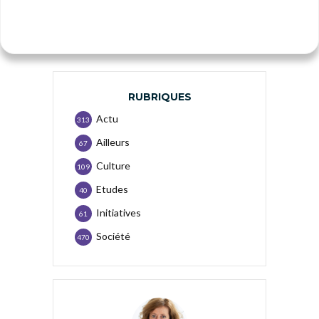
RUBRIQUES
Actu
313
Ailleurs
67
Culture
109
Etudes
40
Initiatives
61
Société
470