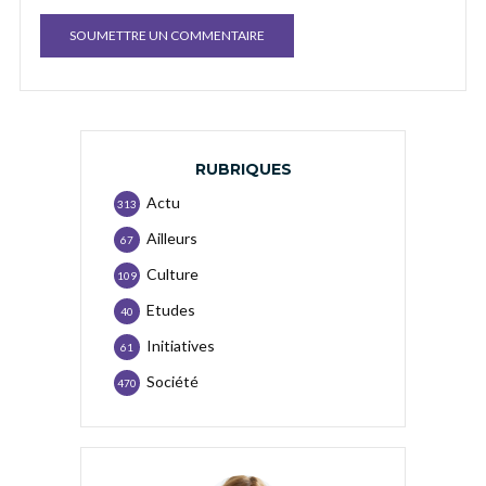
RUBRIQUES
Actu
313
Ailleurs
67
Culture
109
Etudes
40
Initiatives
61
Société
470