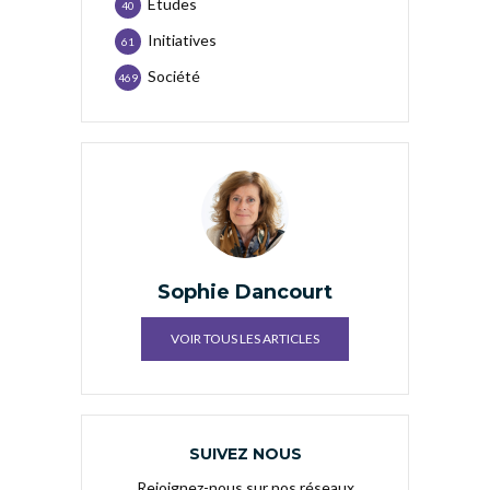
Etudes
40
Initiatives
61
Société
469
Sophie Dancourt
VOIR TOUS LES ARTICLES
SUIVEZ NOUS
Rejoignez-nous sur nos réseaux