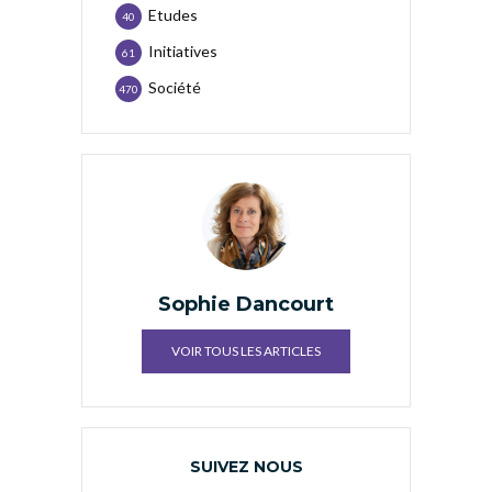
Etudes
40
Initiatives
61
Société
470
Sophie Dancourt
VOIR TOUS LES ARTICLES
SUIVEZ NOUS