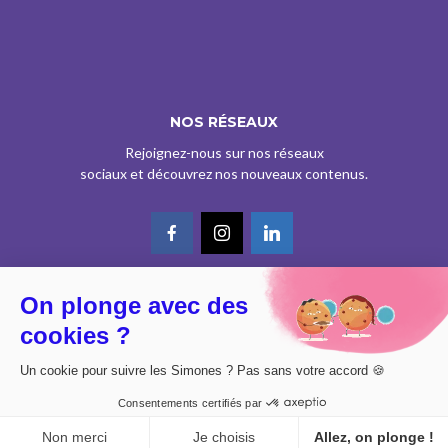
NOS RÉSEAUX
Rejoignez-nous sur nos réseaux
sociaux et découvrez nos nouveaux contenus.
On plonge avec des
© CE SITE EST AGRÉÉ COMME SERVICE DE PRESSE EN LIGNE PAR LA
cookies ?
CPPAP SOUS LE N° 0626 Z 93934 (IPG ART.39BISA CGI)
DESIGN BY
DIMYX
Un cookie pour suivre les Simones ? Pas sans votre accord 🍪
MENTIONS LÉGALES
Consentements certifiés par
POLITIQUE DE CONFIDENTIALITÉ
CONSENTEMENT
Non merci
Je choisis
Allez, on plonge !