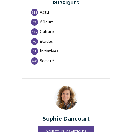
RUBRIQUES
Actu
313
Ailleurs
67
Culture
109
Etudes
40
Initiatives
61
Société
470
Sophie Dancourt
VOIR TOUS LES ARTICLES