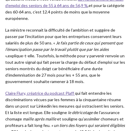
d’emploi des seniors de 55 à 64 ans de 56,9 %
,et pour la catégorie
des 60-64 ans, c’est 12.4 points de moins que la moyenne
européenne.
La ministre reconnait la difficulté de l’ambition et suggère de
passer par l’incitation pour que les entreprises conservent leurs
salariés de plus de 50 ans. «
Je fais partie de ceux qui pensent que
l’émancipation passe par le travail plutôt que par les aides
»,explique-t-elle. Toutefois, la méthode pour y parvenir renvoie un
tout autre signal qui fait peser la charge du défaut d’emploi sur les
seniors montrés du doigt car bénéficiaire d’une durée
d’imdemnisation de 27 mois pour les + 55 ans, que le
gouvernement souhaite ramener à 18 mois.
Claire Flury, créatrice du podcast Plaff
qui fait entendre les
discriminations vécues par les femmes à la cinquantaine résume
dans un post sur Linkedin les mesures qui ostracisent les seniors.
Et la liste est longue. Elle souligne
le détricotage
de l’assurance
chomage
maille après maille
et souligne qu’assimiler chomeurs et
profiteurs a fait long feu.
« un tiers des foyers qui seraient éligibles