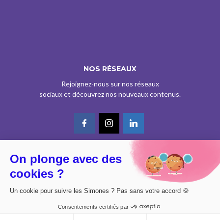
NOS RÉSEAUX
Rejoignez-nous sur nos réseaux
sociaux et découvrez nos nouveaux contenus.
On plonge avec des
© CE SITE EST AGRÉÉ COMME SERVICE DE PRESSE EN LIGNE PAR LA
cookies ?
CPPAP SOUS LE N° 0626 Z 93934 (IPG ART.39BISA CGI)
DESIGN BY
DIMYX
Un cookie pour suivre les Simones ? Pas sans votre accord 🍪
MENTIONS LÉGALES
Consentements certifiés par
POLITIQUE DE CONFIDENTIALITÉ
CONSENTEMENT