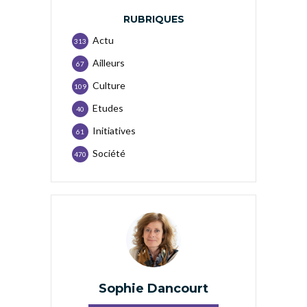
RUBRIQUES
Actu
313
Ailleurs
67
Culture
109
Etudes
40
Initiatives
61
Société
470
Sophie Dancourt