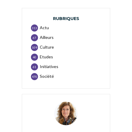
RUBRIQUES
Actu
313
Ailleurs
67
Culture
109
Etudes
40
Initiatives
61
Société
470