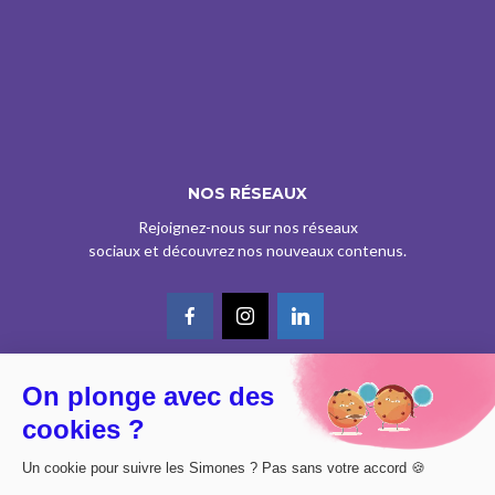
NOS RÉSEAUX
Rejoignez-nous sur nos réseaux
sociaux et découvrez nos nouveaux contenus.
On plonge avec des
© CE SITE EST AGRÉÉ COMME SERVICE DE PRESSE EN LIGNE PAR LA
cookies ?
CPPAP SOUS LE N° 0626 Z 93934 (IPG ART.39BISA CGI)
DESIGN BY
DIMYX
Un cookie pour suivre les Simones ? Pas sans votre accord 🍪
MENTIONS LÉGALES