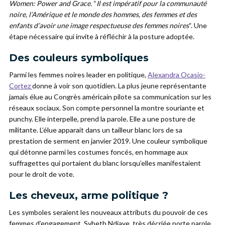
Women: Power and Grace
. “
Il est impératif pour la communauté
noire, l’Amérique et le monde des hommes, des femmes et des
enfants d’avoir une image respectueuse des femmes noires
“. Une
étape nécessaire qui invite à réfléchir à la posture adoptée.
Des couleurs symboliques
Parmi les femmes noires leader en politique,
Alexandra Ocasio-
Cortez
donne à voir son quotidien. La plus jeune représentante
jamais élue au Congrès américain pilote sa communication sur les
réseaux sociaux. Son compte personnel la montre souriante et
punchy. Elle interpelle, prend la parole. Elle a une posture de
militante. L’élue apparait dans un tailleur blanc lors de sa
prestation de serment en janvier 2019. Une couleur symbolique
qui détonne parmi les costumes foncés, en hommage aux
suffragettes qui portaient du blanc lorsqu’elles manifestaient
pour le droit de vote.
Les cheveux, arme politique ?
Les symboles seraient les nouveaux attributs du pouvoir de ces
femmes d’engagement. Sybeth Ndiaye, très décriée porte parole