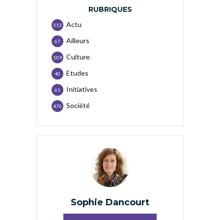
RUBRIQUES
Actu
313
Ailleurs
67
Culture
109
Etudes
40
Initiatives
61
Société
470
Sophie Dancourt