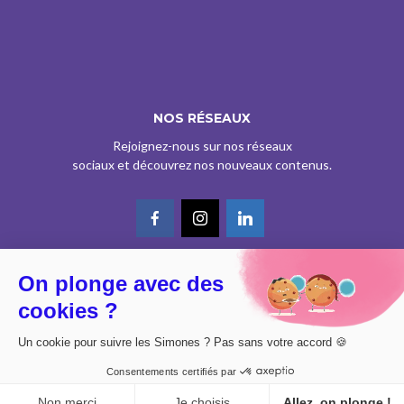
NOS RÉSEAUX
Rejoignez-nous sur nos réseaux
sociaux et découvrez nos nouveaux contenus.
On plonge avec des
© CE SITE EST AGRÉÉ COMME SERVICE DE PRESSE EN LIGNE PAR LA
cookies ?
CPPAP SOUS LE N° 0626 Z 93934 (IPG ART.39BISA CGI)
DESIGN BY
DIMYX
Un cookie pour suivre les Simones ? Pas sans votre accord 🍪
MENTIONS LÉGALES
Consentements certifiés par
POLITIQUE DE CONFIDENTIALITÉ
CONSENTEMENT
Non merci
Je choisis
Allez, on plonge !