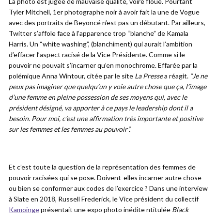
La photo est jugée de mauvaise qualité, voire floue. Pourtant
Tyler Mitchell, 1er photographe noir à avoir fait la une de Vogue
avec des portraits de Beyoncé n’est pas un débutant. Par ailleurs,
Twitter s’affole face à l’apparence trop “blanche” de Kamala
Harris. Un “white washing”, (blanchiment) qui aurait l’ambition
d’effacer l’aspect racisé de la Vice Présidente. Comme si le
pouvoir ne pouvait s’incarner qu’en monochrome. Effarée par la
polémique Anna Wintour, citée par le site
La Presse
a réagit.
“Je ne
peux pas imaginer que quelqu’un y voie autre chose que ça, l’image
d’une femme en pleine possession de ses moyens qui, avec le
président désigné, va apporter à ce pays le leadership dont il a
besoin. Pour moi, c’est une affirmation très importante et positive
sur les femmes et les femmes au pouvoir”.
Et c’est toute la question de la représentation des femmes de
pouvoir racisées qui se pose. Doivent-elles incarner autre chose
ou bien se conformer aux codes de l’exercice ? Dans une interview
à Slate en 2018, Russell Frederick, le Vice président du collectif
Kamoinge
présentait une expo photo inédite ntitulée
Black