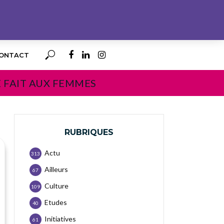
ONTACT
E FAIT AUX FEMMES
RUBRIQUES
Actu
313
Ailleurs
67
Culture
109
Etudes
40
Initiatives
61