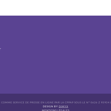
r
É COMME SERVICE DE PRESSE EN LIGNE PAR LA CPPAP SOUS LE N° 0626 Z 93934 (
s Options
DESIGN BY
DIMYX
MENTIONS LÉGALES