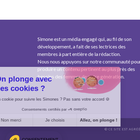
Simone est un média engagé qui, au fil de son
développement, a fait de ses lectrices des
membres à part entière de la rédaction.
Nous nous appuyons sur notre communauté pou
produire un contenu pertinent au plus près des
besoins des femmes de notre génération.
On plonge avec
des cookies ?
Un cookie pour suivre les Simones ? Pas sans votre accord 🍪
Consentements certifiés par
Non merci
Je choisis
Allez, on plonge !
© CE SITE EST AGRÉ
Axeptio consent
Plateforme de Gestion du Consentement : Personnalisez vo
CONSENTEMENT