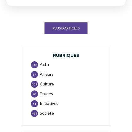
PLUS D'ARTICLES
RUBRIQUES
Actu
313
Ailleurs
67
Culture
109
Etudes
40
Initiatives
61
Société
469