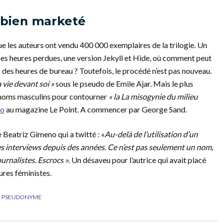
 bien marketé
e les auteurs ont vendu 400 000 exemplaires de la trilogie. Un
ses heures perdues, une version Jekyll et Hide, où comment peut
s des heures de bureau ? Toutefois, le procédé n’est pas nouveau.
a vie devant soi »
sous le pseudo de Emile Ajar. Mais le plus
 noms masculins pour contourner
« la La misogynie du milieu
no
au magazine Le Point. A commencer par George Sand.
e Beatriz Gimeno qui a twitté : «
Au-delà de l’utilisation d’un
s interviews depuis des années. Ce n’est pas seulement un nom,
ournalistes. Escrocs »
. Un désaveu pour l’autrice qui avait placé
ures féministes.
PSEUDONYME