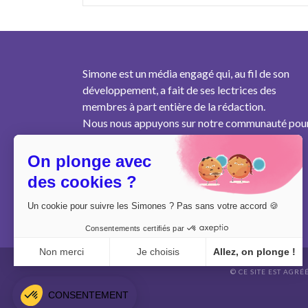
Simone est un média engagé qui, au fil de son
développement, a fait de ses lectrices des
membres à part entière de la rédaction.
Nous nous appuyons sur notre communauté pou
produire un contenu pertinent au plus près des
besoins des femmes de notre génération.
On plonge avec
des cookies ?
Un cookie pour suivre les Simones ? Pas sans votre accord 🍪
Consentements certifiés par
Non merci
Je choisis
Allez, on plonge !
© CE SITE EST AGRÉ
Axeptio consent
Plateforme de Gestion du Consentement : Personnalisez vo
CONSENTEMENT
Notre plateforme vous permet d'adapter et de gérer vos param