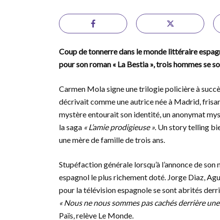
Coup de tonnerre dans le monde littéraire espagn
pour son roman « La Bestia », trois hommes se son
Carmen Mola signe une trilogie policière à succès
décrivait comme une autrice née à Madrid, frisan
mystère entourait son identité, un anonymat mysté
la saga
« L’amie prodigieuse »
. Un story telling 
une mère de famille de trois ans.
Stupéfaction générale lorsqu’à l’annonce de son n
espagnol le plus richement doté. Jorge Diaz, Ag
pour la télévision espagnole se sont abrités derr
« Nous ne nous sommes pas cachés derrière une 
Païs, relève Le Monde.