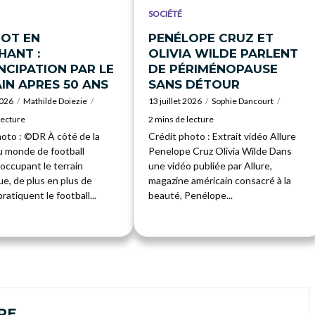
SOCIÉTÉ
OT EN
PENÉLOPE CRUZ ET
ANT :
OLIVIA WILDE PARLENT
NCIPATION PAR LE
DE PÉRIMÉNOPAUSE
IN APRES 50 ANS
SANS DÉTOUR
2026
Mathilde Doiezie
13 juillet 2026
Sophie Dancourt
lecture
2 mins de lecture
hoto : ©DR À côté de la
Crédit photo : Extrait vidéo Allure
 monde de football
Penelope Cruz Olivia Wilde Dans
occupant le terrain
une vidéo publiée par Allure,
e, de plus en plus de
magazine américain consacré à la
atiquent le football...
beauté, Penélope...
RE