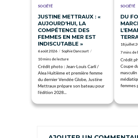
SOCIÉTÉ
SOCIÉTÉ
JUSTINE METTRAUX : «
DU FO
AUJOURD’HUI, LA
MARCH
COMPÉTENCE DES
L’EMA
FEMMES EN MER EST
TERRA
INDISCUTABLE »
18 juillet 
6 août 2026
Sophie Dancourt
7 mins de 
10 mins de lecture
Crédit p
Coupe du
Crédit photo : Jean-Louis Carli /
masculin 
Alea Huitième et première femme
médiatiqu
du dernier Vendée Globe, Justine
femmes pr
Mettraux prépare son bateau pour
l’édition 2028...
AJOUTER UN COMMENTAI