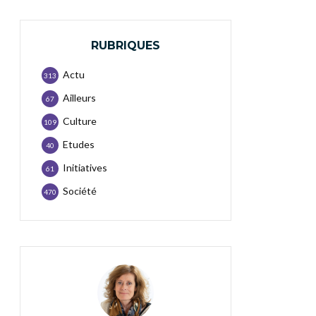
RUBRIQUES
Actu
313
Ailleurs
67
Culture
109
Etudes
40
Initiatives
61
Société
470