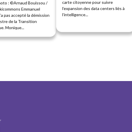
carte citoyenne pour suivre
hoto : ©Arnaud Bouissou /
l’expansion des data centers liés à
ikicommons Emmanuel
l’intelligence...
’a pas accepté la démission
istre de la Transition
e. Monique...
r