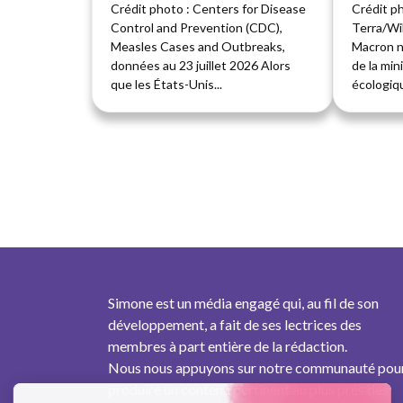
Crédit photo : Centers for Disease
Crédit p
Control and Prevention (CDC),
Terra/W
Measles Cases and Outbreaks,
Macron n
données au 23 juillet 2026 Alors
de la min
que les États-Unis...
écologiqu
Simone est un média engagé qui, au fil de son
développement, a fait de ses lectrices des
membres à part entière de la rédaction.
Nous nous appuyons sur notre communauté pou
produire un contenu pertinent au plus près des