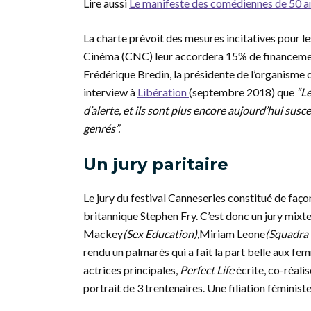
Lire aussi
Le manifeste des comédiennes de 50 a
La charte prévoit des mesures incitatives pour le
Cinéma (CNC) leur accordera 15% de financement
Frédérique Bredin, la présidente de l’organisme 
interview à
Libération
(septembre 2018) que
“Le
d’alerte, et ils sont plus encore aujourd’hui susc
genrés”.
Un jury paritaire
Le jury du festival Canneseries constitué de faço
britannique Stephen Fry. C’est donc un jury mixt
Mackey
(Sex Education),
Miriam Leone
(Squadra 
rendu un palmarès qui a fait la part belle aux fem
actrices principales,
Perfect Life
écrite, co-réalis
portrait de 3 trentenaires. Une filiation féminist