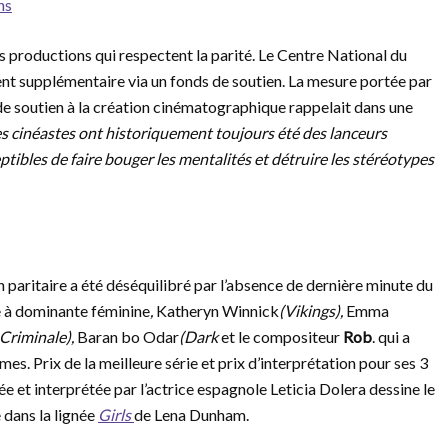
ns
s productions qui respectent la parité. Le Centre National du
 supplémentaire via un fonds de soutien. La mesure portée par
de soutien à la création cinématographique rappelait dans une
s cinéastes ont historiquement toujours été des lanceurs
eptibles de faire bouger les mentalités et détruire les stéréotypes
n paritaire a été déséquilibré par l’absence de dernière minute du
e à dominante féminine
,
Katheryn Winnick
(Vikings),
Emma
Criminale),
Baran bo Odar
(Dark
et le compositeur
Rob
. qui a
mes. Prix de la meilleure série et prix d’interprétation pour ses 3
ée et interprétée par l’actrice espagnole Leticia Dolera dessine le
e dans la lignée
Girls
de Lena Dunham.