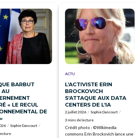
ACTU
QUE BARBUT
L’ACTIVISTE ERIN
 AU
BROCKOVICH
ERNEMENT
S’ATTAQUE AUX DATA
É « LE RECUL
CENTERS DE L’IA
RONNEMENTAL DE
2 juillet 2026
Sophie Dancourt
»
3 mins de lecture
2026
Sophie Dancourt
Crédit photo : ©Wikimedia
lecture
commons Erin Brockovich lance une