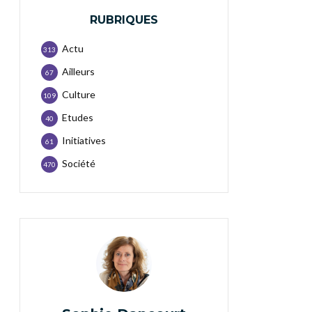
RUBRIQUES
Actu
313
Ailleurs
67
Culture
109
Etudes
40
Initiatives
61
Société
470