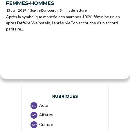
FEMMES-HOMMES
13 avril 2019
Sophie Dancourt
3 mins de lecture
Après la symbolique montée des marches 100% féminine un an
après l’affaire Weinstein, l’après MeToo accouche d’un accord
paritaire...
RUBRIQUES
Actu
313
Ailleurs
67
Culture
109