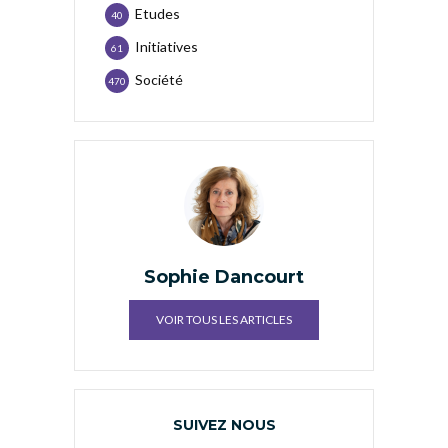
Etudes
40
Initiatives
61
Société
470
Sophie Dancourt
VOIR TOUS LES ARTICLES
SUIVEZ NOUS