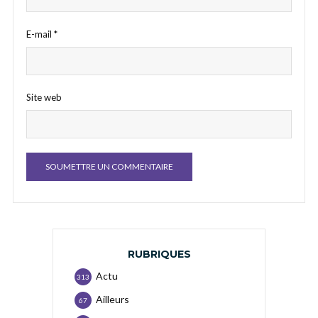
E-mail
*
Site web
RUBRIQUES
Actu
313
Ailleurs
67