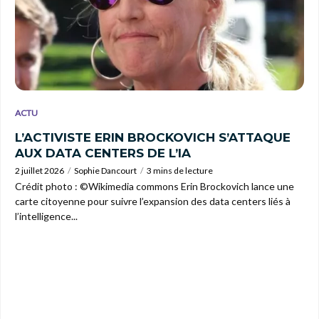
ACTU
L’ACTIVISTE ERIN BROCKOVICH S’ATTAQUE
AUX DATA CENTERS DE L’IA
2 juillet 2026
Sophie Dancourt
3 mins de lecture
Crédit photo : ©Wikimedia commons Erin Brockovich lance une
carte citoyenne pour suivre l’expansion des data centers liés à
l’intelligence...