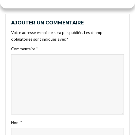
AJOUTER UN COMMENTAIRE
Votre adresse e-mail ne sera pas publiée.
Les champs
obligatoires sont indiqués avec
*
Commentaire
*
Nom
*