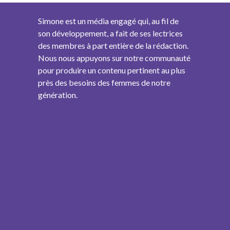
Simone est un média engagé qui, au fil de
son développement, a fait de ses lectrices
des membres à part entière de la rédaction.
Nous nous appuyons sur notre communauté
pour produire un contenu pertinent au plus
près des besoins des femmes de notre
génération.