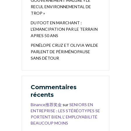
GOUVERNEMENT MALGRÉ « LE
RECUL ENVIRONNEMENTAL DE
TROP »
DU FOOT EN MARCHANT :
L’EMANCIPATION PAR LE TERRAIN
APRES 50 ANS
PENÉLOPE CRUZ ET OLIVIA WILDE
PARLENT DE PÉRIMÉNOPAUSE
SANS DÉTOUR
Commentaires
récents
Binance推荐奖金
sur
SENIORS EN
ENTREPRISE : LES STÉRÉOTYPES SE
PORTENT BIEN, L’ EMPLOYABILITÉ
BEAUCOUP MOINS