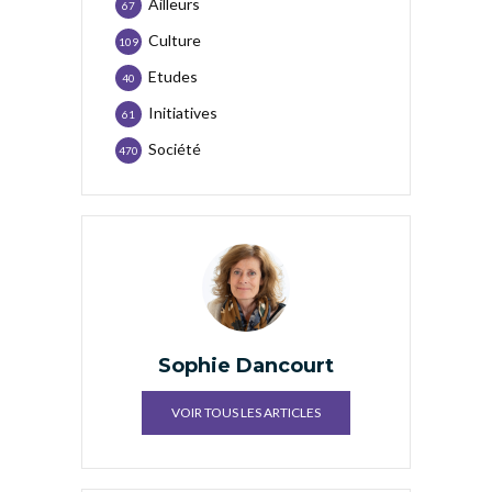
Ailleurs
67
Culture
109
Etudes
40
Initiatives
61
Société
470
Sophie Dancourt
VOIR TOUS LES ARTICLES