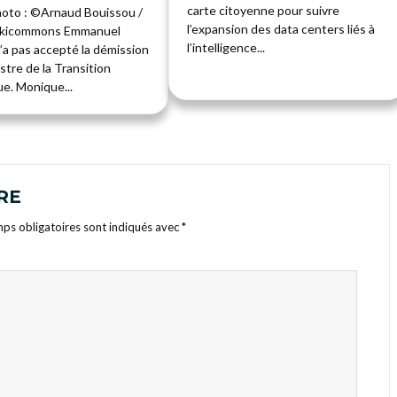
carte citoyenne pour suivre
hoto : ©Arnaud Bouissou /
l’expansion des data centers liés à
ikicommons Emmanuel
l’intelligence...
’a pas accepté la démission
istre de la Transition
e. Monique...
RE
ps obligatoires sont indiqués avec
*