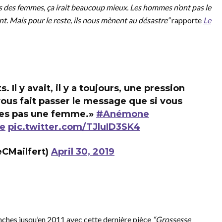
ns des femmes, ça irait beaucoup mieux. Les hommes n’ont pas le
ent. Mais pour le reste, ils nous mènent au désastre”
rapporte
Le
. Il y avait, il y a toujours, une pression
 vous fait passer le message que si vous
êtes pas une femme.»
#Anémone
e
pic.twitter.com/TJluID3SK4
eCMailfert)
April 30, 2019
nches jusqu’en 2011 avec cette dernière pièce
“Grossesse