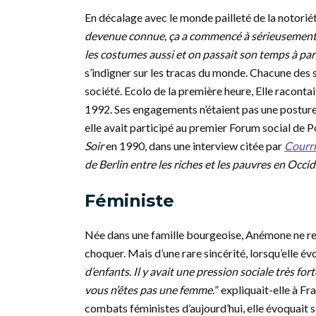
En décalage avec le monde pailleté de la notoriété
devenue connue, ça a commencé à sérieusement mo
les costumes aussi et on passait son temps à p
s’indigner sur les tracas du monde. Chacune des s
société. Ecolo de la première heure, Elle racont
1992. Ses engagements n’étaient pas une posture.
elle avait participé au premier Forum social de 
Soir
en 1990, dans une interview citée par
Courri
de Berlin entre les riches et les pauvres en Occid
Féministe
Née dans une famille bourgeoise, Anémone ne ren
choquer. Mais d’une rare sincérité, lorsqu’elle év
d’enfants. Il y avait une pression sociale très fo
vous n’êtes pas une femme.
” expliquait-elle à F
combats féministes d’aujourd’hui, elle évoquait s