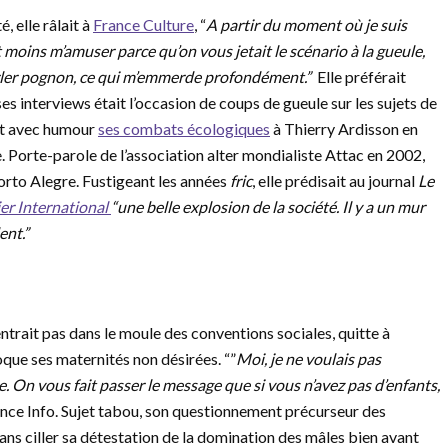
, elle râlait à
France Culture
, “
A partir du moment où je suis
ins m’amuser parce qu’on vous jetait le scénario à la gueule,
arler pognon, ce qui m’emmerde profondément.”
Elle préférait
es interviews était l’occasion de coups de gueule sur les sujets de
ait avec humour
ses combats écologiques
à Thierry Ardisson en
 Porte-parole de l’association alter mondialiste Attac en 2002,
Porto Alegre. Fustigeant les années
fric
, elle prédisait au journal
Le
er International
“une belle explosion de la société. Il y a un mur
ent.”
trait pas dans le moule des conventions sociales, quitte à
oque ses maternités non désirées. “”
Moi, je ne voulais pas
rte. On vous fait passer le message que si vous n’avez pas d’enfants,
rance Info. Sujet tabou, son questionnement précurseur des
ans ciller sa détestation de la domination des mâles bien avant