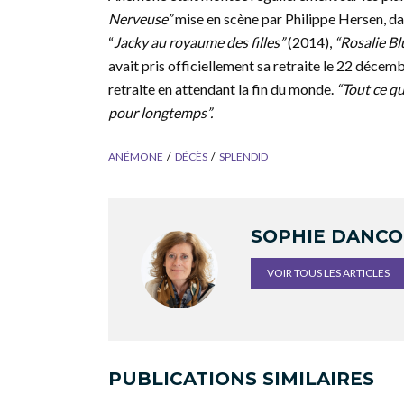
Nerveuse”
mise en scène par Philippe Hersen, dan
“
Jacky au royaume des filles”
(2014),
“Rosalie B
avait pris officiellement sa retraite le 22 déce
retraite en attendant la fin du monde.
“Tout ce q
pour longtemps”.
ANÉMONE
DÉCÈS
SPLENDID
SOPHIE DANC
VOIR TOUS LES ARTICLES
PUBLICATIONS SIMILAIRES