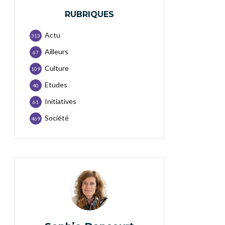
RUBRIQUES
Actu
313
Ailleurs
67
Culture
109
Etudes
40
Initiatives
61
Société
469