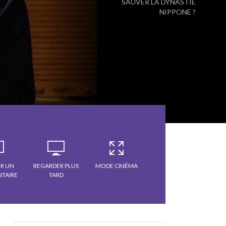
SAUVER LA DYNASTIE
NIPPONE ?
R UN
REGARDER PLUS
MODE CINÉMA
TAIRE
TARD