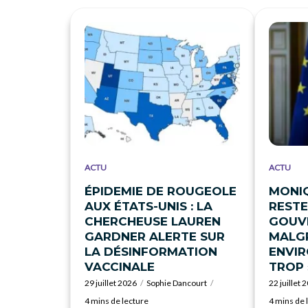
ACTU
ACTU
ÉPIDEMIE DE ROUGEOLE
MONI
AUX ÉTATS-UNIS : LA
RESTE
CHERCHEUSE LAUREN
GOUV
GARDNER ALERTE SUR
MALGR
LA DÉSINFORMATION
ENVI
VACCINALE
TROP 
29 juillet 2026
Sophie Dancourt
22 juillet 
4 mins de lecture
4 mins de 