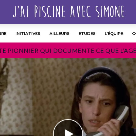
URE
INITIATIVES
AILLEURS
ETUDES
L’ÉQUIPE
C
TE PIONNIER QUI DOCUMENTE CE QUE L’AG