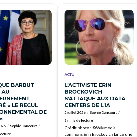
ACTU
QUE BARBUT
L’ACTIVISTE ERIN
 AU
BROCKOVICH
ERNEMENT
S’ATTAQUE AUX DATA
É « LE RECUL
CENTERS DE L’IA
RONNEMENTAL DE
2 juillet 2026
Sophie Dancourt
»
3 mins de lecture
2026
Sophie Dancourt
Crédit photo : ©Wikimedia
lecture
commons Erin Brockovich lance une