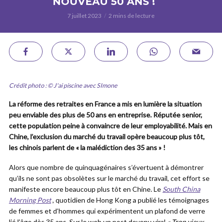
NOUVEAU 50 ANS !
7 juillet 2023
2 mins de lecture
Crédit photo : © J'ai piscine avec SImone
La réforme des retraites en France a mis en lumière la situation
peu enviable des plus de 50 ans en entreprise. Réputée senior,
cette population peine à convaincre de leur employabilité. Mais en
Chine, l’exclusion du marché du travail opère beaucoup plus tôt,
les chinois parlent de « la malédiction des 35 ans » !
Alors que nombre de quinquagénaires s’évertuent à démontrer
qu’ils ne sont pas obsolètes sur le marché du travail, cet effort se
manifeste encore beaucoup plus tôt en Chine. Le
South China
Morning Post
, quotidien de Hong Kong a publié les témoignages
de femmes et d’hommes qui expérimentent un plafond de verre
lié l’âge dès 35 ans. Sur le web un post devenu viral
« Trop vieux