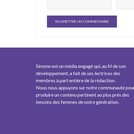
Simone est un média engagé qui, au fil de son
développement, a fait de ses lectrices des
membres à part entière de la rédaction.
Nous nous appuyons sur notre communauté pou
produire un contenu pertinent au plus près des
besoins des femmes de notre génération.
plonge avec
 cookies ?
kie pour suivre les Simones ? Pas sans votre accord 🍪
Consentements certifiés par