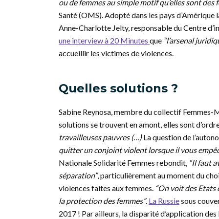
ou de femmes au simple motif qu’elles sont des
Santé (OMS). Adopté dans les pays d’Amérique lat
Anne-Charlotte Jelty, responsable du Centre d’i
une interview à 20 Minutes
que
“l’arsenal juridi
accueillir les victimes de violences.
Quelles solutions ?
Sabine Reynosa, membre du collectif Femmes-Mi
solutions se trouvent en amont, elles sont d’ord
travailleuses pauvres (…)
La question de l’autono
quitter un conjoint violent lorsque il vous empêc
Nationale Solidarité Femmes rebondit,
“Il faut 
séparation”
, particulièrement au moment du choi
violences faites aux femmes.
“On voit des Etats 
la protection des femmes”
.
La Russie
sous couver
2017 ! Par ailleurs, la disparité d’application d