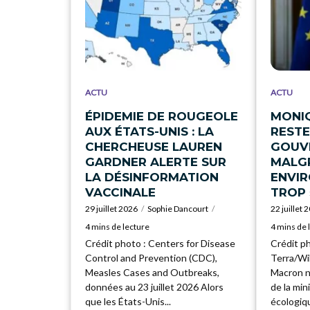
ACTU
ACTU
ÉPIDEMIE DE ROUGEOLE
MONI
AUX ÉTATS-UNIS : LA
RESTE
CHERCHEUSE LAUREN
GOUV
GARDNER ALERTE SUR
MALGR
LA DÉSINFORMATION
ENVI
VACCINALE
TROP 
29 juillet 2026
Sophie Dancourt
22 juillet 
4 mins de lecture
4 mins de 
Crédit photo : Centers for Disease
Crédit p
Control and Prevention (CDC),
Terra/W
Measles Cases and Outbreaks,
Macron n
données au 23 juillet 2026 Alors
de la min
que les États-Unis...
écologiqu