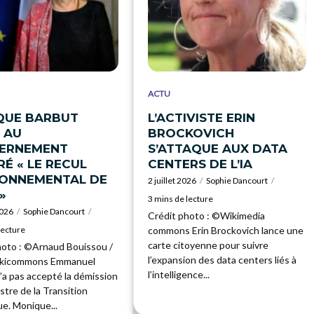
ACTU
QUE BARBUT
L’ACTIVISTE ERIN
 AU
BROCKOVICH
ERNEMENT
S’ATTAQUE AUX DATA
É « LE RECUL
CENTERS DE L’IA
RONNEMENTAL DE
2 juillet 2026
Sophie Dancourt
»
3 mins de lecture
2026
Sophie Dancourt
Crédit photo : ©Wikimedia
lecture
commons Erin Brockovich lance une
carte citoyenne pour suivre
hoto : ©Arnaud Bouissou /
l’expansion des data centers liés à
ikicommons Emmanuel
l’intelligence...
’a pas accepté la démission
istre de la Transition
e. Monique...