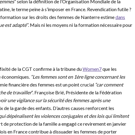
 femmes
” selon la définition de l’Organisation Mondiale de la
ine, le terme peine à s’imposer en France. Revendication futile ?
nformation sur les droits des femmes de Nanterre estime
dans
que est adapté”
. Mais ni les moyens ni la formation nécessaire pour
xité de la CGT confirme à la tribune du
Women7
que les
re économiques.
“Les femmes sont en 1ère ligne concernant les
mie financière des femmes est un point crucial
“car comment
he de travailler
“. Françoise Brié, Présidente de la Fédération
avoir une vigilance sur la sécurité des femmes après une
x de la garde des enfants. D’autres causes renforcent les
qui dépénalisent les violences conjugales et des lois qui limitent
t de protection de la famille a engagé ce revirement en janvier
es lois en France contribue à dissuader les femmes de porter