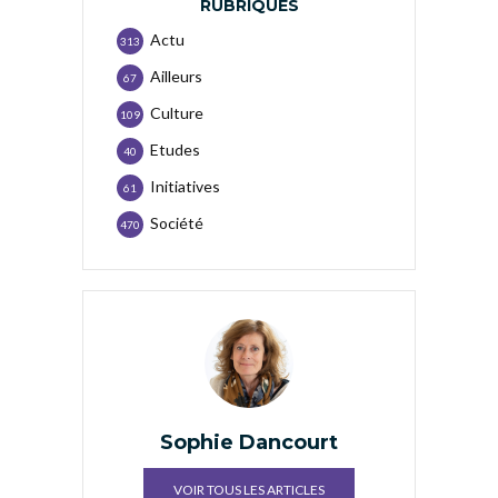
RUBRIQUES
Actu
313
Ailleurs
67
Culture
109
Etudes
40
Initiatives
61
Société
470
Sophie Dancourt
VOIR TOUS LES ARTICLES