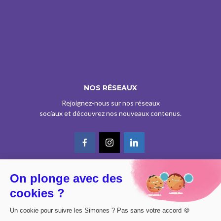
NOS RÉSEAUX
Rejoignez-nous sur nos réseaux
sociaux et découvrez nos nouveaux contenus.
On plonge avec des
© CE SITE EST AGRÉÉ COMME SERVICE DE PRESSE EN LIGNE PAR LA
cookies ?
CPPAP SOUS LE N° 0626 Z 93934 (IPG ART.39BISA CGI)
DESIGN BY
DIMYX
Un cookie pour suivre les Simones ? Pas sans votre accord 🍪
MENTIONS LÉGALES