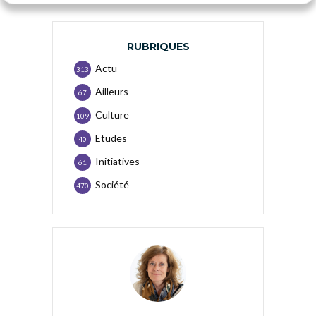
RUBRIQUES
Actu
313
Ailleurs
67
Culture
109
Etudes
40
Initiatives
61
Société
470