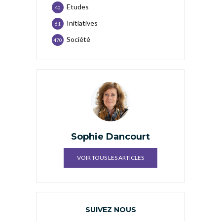
Etudes
40
Initiatives
61
Société
470
Sophie Dancourt
VOIR TOUS LES ARTICLES
SUIVEZ NOUS