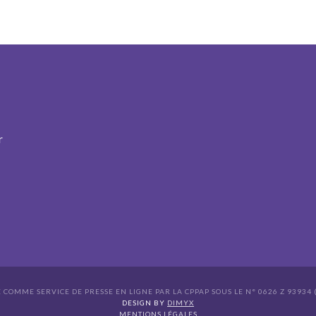
r
É COMME SERVICE DE PRESSE EN LIGNE PAR LA CPPAP SOUS LE N° 0626 Z 93934 (
s Options
DESIGN BY
DIMYX
MENTIONS LÉGALES