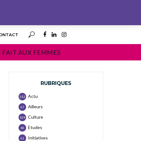
ONTACT
E FAIT AUX FEMMES
RUBRIQUES
Actu
313
Ailleurs
67
Culture
109
Etudes
40
Initiatives
61