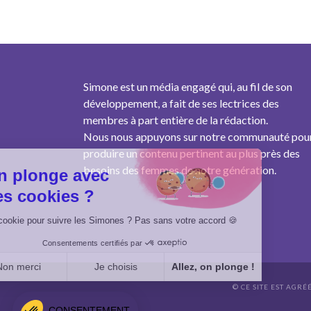
Simone est un média engagé qui, au fil de son
développement, a fait de ses lectrices des
membres à part entière de la rédaction.
Nous nous appuyons sur notre communauté pou
produire un contenu pertinent au plus près des
besoins des femmes de notre génération.
On plonge avec
des cookies ?
Un cookie pour suivre les Simones ? Pas sans votre accord 🍪
Consentements certifiés par
Non merci
Je choisis
Allez, on plonge !
© CE SITE EST AGRÉ
Axeptio consent
Plateforme de Gestion du Consentement : Personnalisez vo
CONSENTEMENT