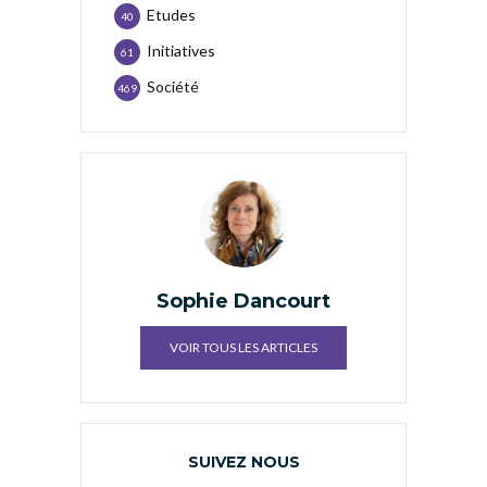
Etudes
40
Initiatives
61
Société
469
Sophie Dancourt
VOIR TOUS LES ARTICLES
SUIVEZ NOUS