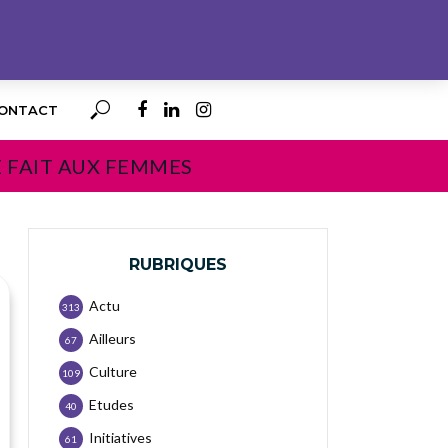
ONTACT
E FAIT AUX FEMMES
RUBRIQUES
Actu
313
Ailleurs
67
Culture
109
Etudes
40
Initiatives
61