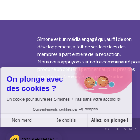
Simone est un média engagé qui, au fil de son
développement, a fait de ses lectrices des
membres à part entière de la rédaction.
Nous nous appuyons sur notre communauté pou
produire un contenu pertinent au plus près des
besoins des femmes de notre génération.
On plonge avec
des cookies ?
Un cookie pour suivre les Simones ? Pas sans votre accord 🍪
Consentements certifiés par
Non merci
Je choisis
Allez, on plonge !
© CE SITE EST AGRÉ
Axeptio consent
Plateforme de Gestion du Consentement : Personnalisez vo
CONSENTEMENT