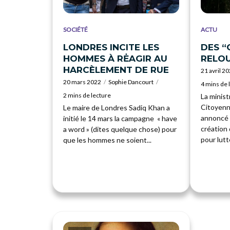
SOCIÉTÉ
ACTU
LONDRES INCITE LES
DES “
HOMMES À RĖAGIR AU
RELOU
HARCÈLEMENT DE RUE
21 avril 2
20 mars 2022
Sophie Dancourt
4 mins de 
2 mins de lecture
La minist
Citoyenn
Le maire de Londres Sadiq Khan a
annoncé 
initié le 14 mars la campagne « have
création 
a word » (dites quelque chose) pour
pour lutte
que les hommes ne soient...