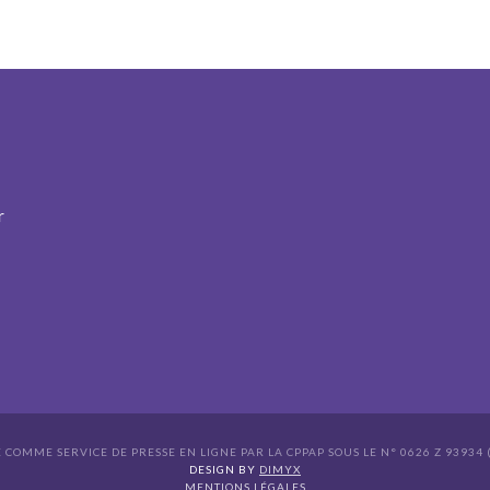
r
É COMME SERVICE DE PRESSE EN LIGNE PAR LA CPPAP SOUS LE N° 0626 Z 93934 (
s Options
DESIGN BY
DIMYX
MENTIONS LÉGALES