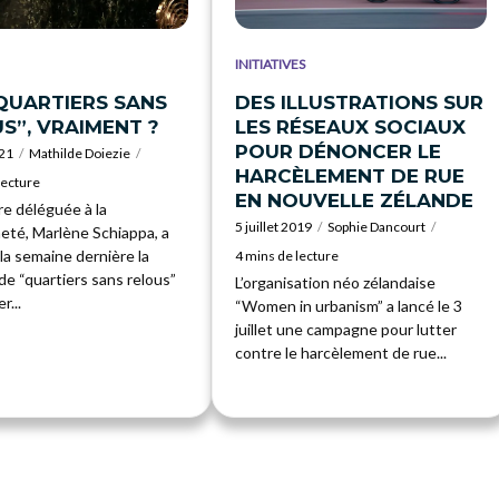
INITIATIVES
QUARTIERS SANS
DES ILLUSTRATIONS SUR
S”, VRAIMENT ?
LES RÉSEAUX SOCIAUX
POUR DÉNONCER LE
021
Mathilde Doiezie
HARCÈLEMENT DE RUE
lecture
EN NOUVELLE ZÉLANDE
re déléguée à la
5 juillet 2019
Sophie Dancourt
eté, Marlène Schiappa, a
la semaine dernière la
4 mins de lecture
de “quartiers sans relous”
L’organisation néo zélandaise
r...
“Women in urbanism” a lancé le 3
juillet une campagne pour lutter
contre le harcèlement de rue...