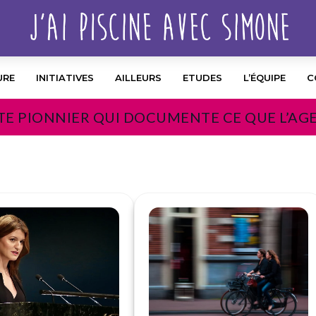
URE
INITIATIVES
AILLEURS
ETUDES
L’ÉQUIPE
C
TE PIONNIER QUI DOCUMENTE CE QUE L’AG