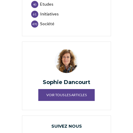
Etudes
40
Initiatives
61
Société
470
Sophie Dancourt
VOIR TOUS LES ARTICLES
SUIVEZ NOUS