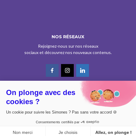
NOS RÉSEAUX
Rejoignez-nous sur nos réseaux
sociaux et découvrez nos nouveaux contenus.
On plonge avec des
© CE SITE EST AGRÉÉ COMME SERVICE DE PRESSE EN LIGNE PAR LA
cookies ?
CPPAP SOUS LE N° 0626 Z 93934 (IPG ART.39BISA CGI)
DESIGN BY
DIMYX
Un cookie pour suivre les Simones ? Pas sans votre accord 🍪
MENTIONS LÉGALES
Consentements certifiés par
POLITIQUE DE CONFIDENTIALITÉ
CONSENTEMENT
Non merci
Je choisis
Allez, on plonge !