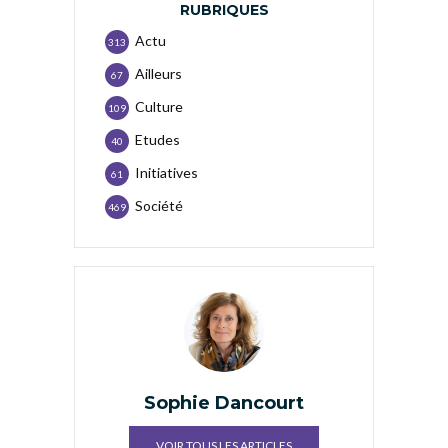
RUBRIQUES
Actu
313
Ailleurs
67
Culture
109
Etudes
40
Initiatives
61
Société
469
Sophie Dancourt
VOIR TOUS LES ARTICLES